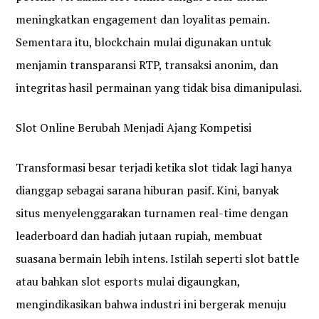
meningkatkan engagement dan loyalitas pemain.
Sementara itu, blockchain mulai digunakan untuk
menjamin transparansi RTP, transaksi anonim, dan
integritas hasil permainan yang tidak bisa dimanipulasi.
Slot Online Berubah Menjadi Ajang Kompetisi
Transformasi besar terjadi ketika slot tidak lagi hanya
dianggap sebagai sarana hiburan pasif. Kini, banyak
situs menyelenggarakan turnamen real-time dengan
leaderboard dan hadiah jutaan rupiah, membuat
suasana bermain lebih intens. Istilah seperti slot battle
atau bahkan slot esports mulai digaungkan,
mengindikasikan bahwa industri ini bergerak menuju