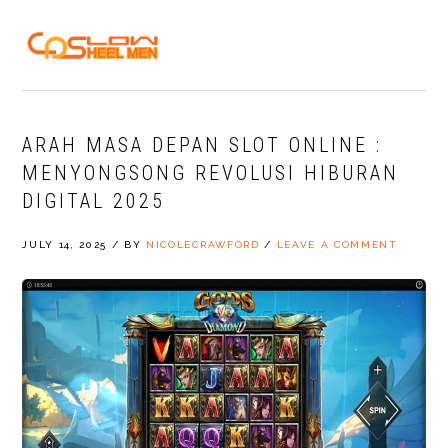
Skip
Skip
Skip
to
to
to
MENU
primary
main
primary
navigation
content
sidebar
ARAH MASA DEPAN SLOT ONLINE :
MENYONGSONG REVOLUSI HIBURAN
DIGITAL 2025
JULY 14, 2025
/
BY
NICOLECRAWFORD
/
LEAVE A COMMENT