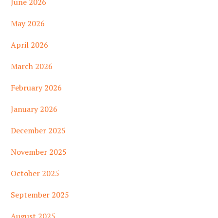
June 2026
May 2026
April 2026
March 2026
February 2026
January 2026
December 2025
November 2025
October 2025
September 2025
August 2025