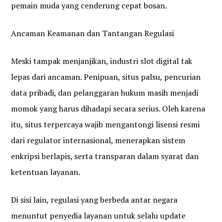
pemain muda yang cenderung cepat bosan.
Ancaman Keamanan dan Tantangan Regulasi
Meski tampak menjanjikan, industri slot digital tak
lepas dari ancaman. Penipuan, situs palsu, pencurian
data pribadi, dan pelanggaran hukum masih menjadi
momok yang harus dihadapi secara serius. Oleh karena
itu, situs terpercaya wajib mengantongi lisensi resmi
dari regulator internasional, menerapkan sistem
enkripsi berlapis, serta transparan dalam syarat dan
ketentuan layanan.
Di sisi lain, regulasi yang berbeda antar negara
menuntut penyedia layanan untuk selalu update