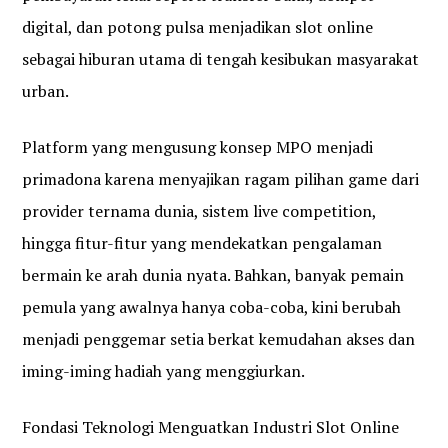
digital, dan potong pulsa menjadikan slot online
sebagai hiburan utama di tengah kesibukan masyarakat
urban.
Platform yang mengusung konsep MPO menjadi
primadona karena menyajikan ragam pilihan game dari
provider ternama dunia, sistem live competition,
hingga fitur-fitur yang mendekatkan pengalaman
bermain ke arah dunia nyata. Bahkan, banyak pemain
pemula yang awalnya hanya coba-coba, kini berubah
menjadi penggemar setia berkat kemudahan akses dan
iming-iming hadiah yang menggiurkan.
Fondasi Teknologi Menguatkan Industri Slot Online