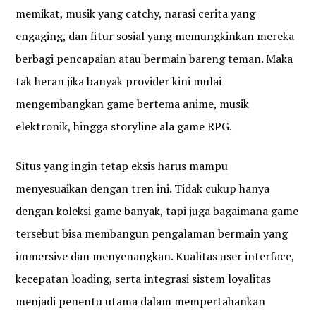
memikat, musik yang catchy, narasi cerita yang
engaging, dan fitur sosial yang memungkinkan mereka
berbagi pencapaian atau bermain bareng teman. Maka
tak heran jika banyak provider kini mulai
mengembangkan game bertema anime, musik
elektronik, hingga storyline ala game RPG.
Situs yang ingin tetap eksis harus mampu
menyesuaikan dengan tren ini. Tidak cukup hanya
dengan koleksi game banyak, tapi juga bagaimana game
tersebut bisa membangun pengalaman bermain yang
immersive dan menyenangkan. Kualitas user interface,
kecepatan loading, serta integrasi sistem loyalitas
menjadi penentu utama dalam mempertahankan