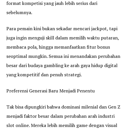
format kompetisi yang jauh lebih serius dari
sebelumnya.
Para pemain kini bukan sekadar mencari jackpot, tapi
juga ingin menguji skill dalam memilih waktu putaran,
membaca pola, hingga memanfaatkan fitur bonus
seoptimal mungkin. Semua ini menandakan perubahan
besar dari budaya gambling ke arah gaya hidup digital
yang kompetitif dan penuh strategi.
Preferensi Generasi Baru Menjadi Penentu
Tak bisa dipungkiri bahwa dominasi milenial dan Gen Z
menjadi faktor besar dalam perubahan arah industri
slot online. Mereka lebih memilih game dengan visual