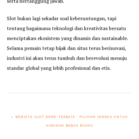
serta bertanggung jawab.
Slot bukan lagi sekadar soal keberuntungan, tapi
tentang bagaimana teknologi dan kreativitas bersatu
menciptakan ekosistem yang dinamis dan sustainable.
Selama pemain tetap bijak dan situs terus berinovasi,
industri ini akan terus tumbuh dan berevolusi menuju
standar global yang lebih profesional dan etis.
PREVIOUS
« WEBSITE SLOT DEMO TERBAIK : PILIHAN CERDAS UNTUK
POST:
HIBURAN BEBAS RISIKO