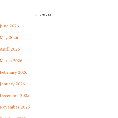
ARCHIVES
June 2026
May 2026
April 2026
March 2026
February 2026
January 2026
December 2025
November 2025