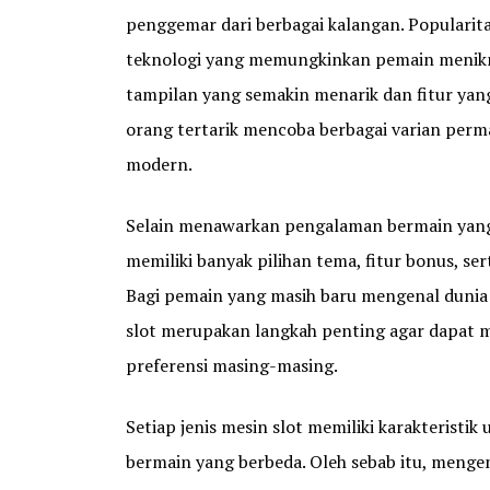
penggemar dari berbagai kalangan. Popularit
teknologi yang memungkinkan pemain menikm
tampilan yang semakin menarik dan fitur yan
orang tertarik mencoba berbagai varian permai
modern.
Selain menawarkan pengalaman bermain yang 
memiliki banyak pilihan tema, fitur bonus, s
Bagi pemain yang masih baru mengenal dunia 
slot merupakan langkah penting agar dapat 
preferensi masing-masing.
Setiap jenis mesin slot memiliki karakteris
bermain yang berbeda. Oleh sebab itu, mengen