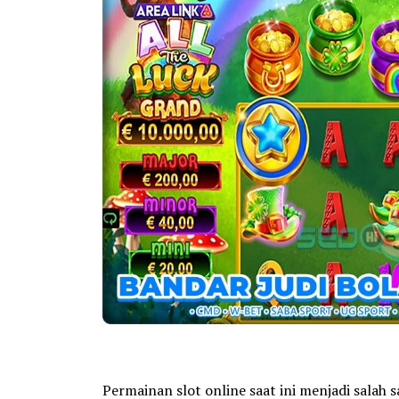
Permainan slot online saat ini menjadi salah 