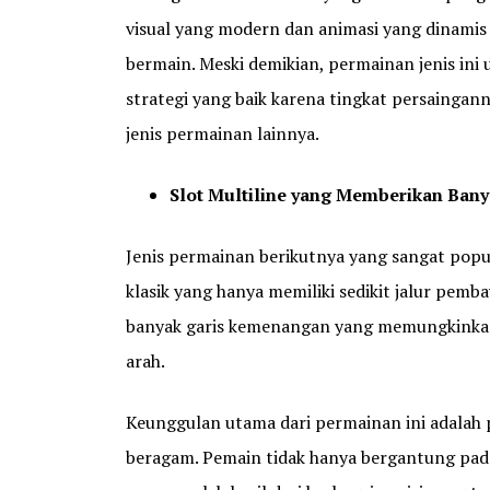
visual yang modern dan animasi yang dinami
bermain.
Meski demikian, permainan jenis i
strategi yang baik karena tingkat persaingan
jenis permainan lainnya.
Slot Multiline yang Memberikan Ban
Jenis permainan berikutnya yang sangat popul
klasik yang hanya memiliki sedikit jalur pemb
banyak garis kemenangan yang memungkinkan
arah.
Keunggulan utama dari permainan ini adalah
beragam. Pemain tidak hanya bergantung pad