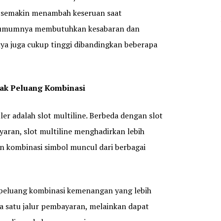
s semakin menambah keseruan saat
ni umumnya membutuhkan kesabaran dan
nya juga cukup tinggi dibandingkan beberapa
yak Peluang Kombinasi
er adalah slot multiline. Berbeda dengan slot
ayaran, slot multiline menghadirkan lebih
 kombinasi simbol muncul dari berbagai
 peluang kombinasi kemenangan yang lebih
a satu jalur pembayaran, melainkan dapat