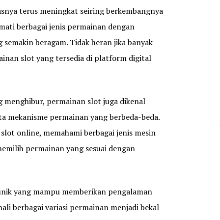
asnya terus meningkat seiring berkembangnya
ati berbagai jenis permainan dengan
g semakin beragam. Tidak heran jika banyak
nan slot yang tersedia di platform digital
menghibur, permainan slot juga dikenal
erta mekanisme permainan yang berbeda-beda.
slot online, memahami berbagai jenis mesin
memilih permainan yang sesuai dengan
tik unik yang mampu memberikan pengalaman
ali berbagai variasi permainan menjadi bekal