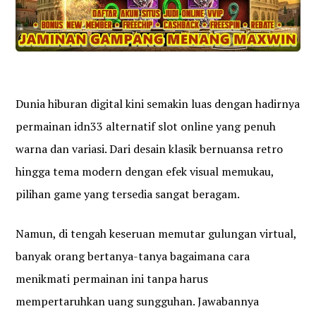
Dunia hiburan digital kini semakin luas dengan hadirnya
permainan idn33 alternatif slot online yang penuh
warna dan variasi. Dari desain klasik bernuansa retro
hingga tema modern dengan efek visual memukau,
pilihan game yang tersedia sangat beragam.
Namun, di tengah keseruan memutar gulungan virtual,
banyak orang bertanya-tanya bagaimana cara
menikmati permainan ini tanpa harus
mempertaruhkan uang sungguhan. Jawabannya