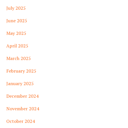
July 2025
June 2025
May 2025
April 2025
March 2025
February 2025
January 2025
December 2024
November 2024
October 2024