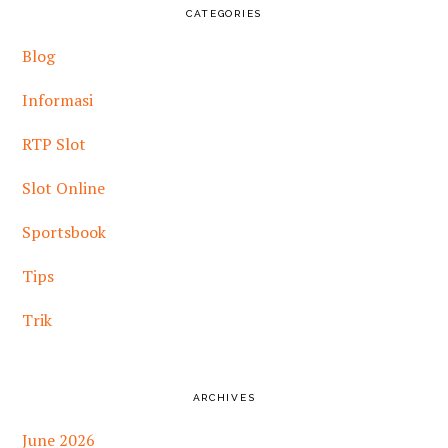
CATEGORIES
Blog
Informasi
RTP Slot
Slot Online
Sportsbook
Tips
Trik
ARCHIVES
June 2026