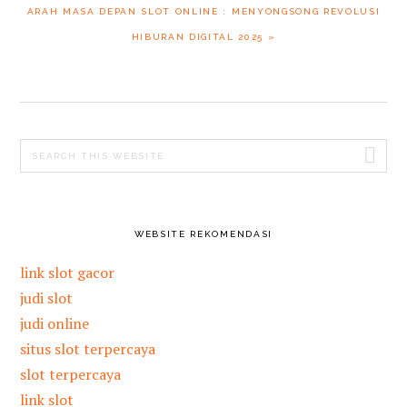
NEXT
ARAH MASA DEPAN SLOT ONLINE : MENYONGSONG REVOLUSI
POST:
HIBURAN DIGITAL 2025 »
PRIMARY
Search
SIDEBAR
this
website
WEBSITE REKOMENDASI
link slot gacor
judi slot
judi online
situs slot terpercaya
slot terpercaya
link slot