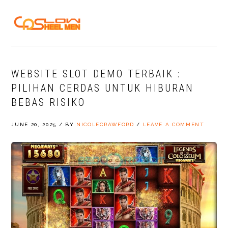
Skip
Skip
Skip
to
to
to
MENU
primary
main
primary
navigation
content
sidebar
WEBSITE SLOT DEMO TERBAIK :
PILIHAN CERDAS UNTUK HIBURAN
BEBAS RISIKO
JUNE 20, 2025
/
BY
NICOLECRAWFORD
/
LEAVE A COMMENT