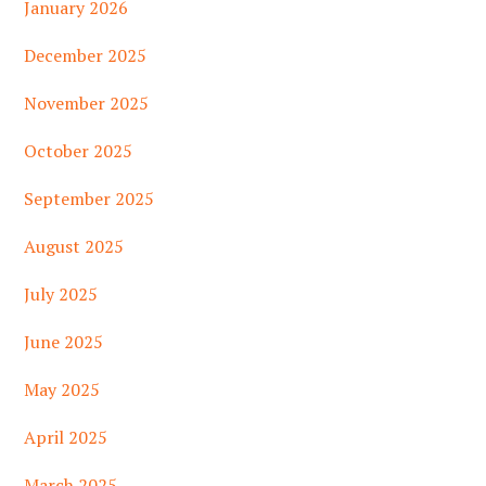
January 2026
December 2025
November 2025
October 2025
September 2025
August 2025
July 2025
June 2025
May 2025
April 2025
March 2025