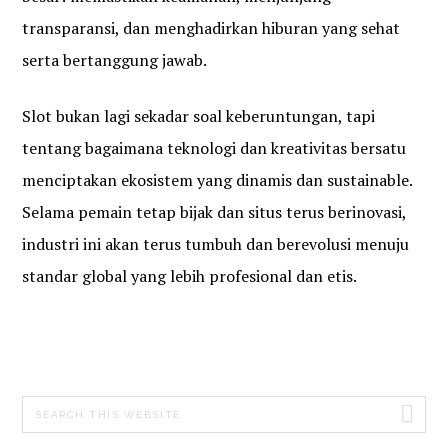
transparansi, dan menghadirkan hiburan yang sehat
serta bertanggung jawab.
Slot bukan lagi sekadar soal keberuntungan, tapi
tentang bagaimana teknologi dan kreativitas bersatu
menciptakan ekosistem yang dinamis dan sustainable.
Selama pemain tetap bijak dan situs terus berinovasi,
industri ini akan terus tumbuh dan berevolusi menuju
standar global yang lebih profesional dan etis.
PRIMARY
Search
SIDEBAR
this