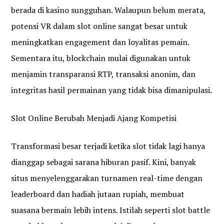
berada di kasino sungguhan. Walaupun belum merata,
potensi VR dalam slot online sangat besar untuk
meningkatkan engagement dan loyalitas pemain.
Sementara itu, blockchain mulai digunakan untuk
menjamin transparansi RTP, transaksi anonim, dan
integritas hasil permainan yang tidak bisa dimanipulasi.
Slot Online Berubah Menjadi Ajang Kompetisi
Transformasi besar terjadi ketika slot tidak lagi hanya
dianggap sebagai sarana hiburan pasif. Kini, banyak
situs menyelenggarakan turnamen real-time dengan
leaderboard dan hadiah jutaan rupiah, membuat
suasana bermain lebih intens. Istilah seperti slot battle