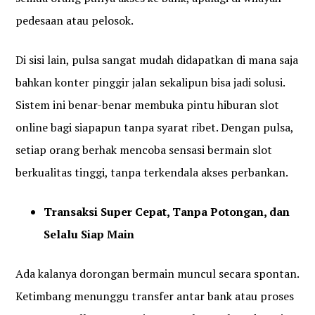
pedesaan atau pelosok.
Di sisi lain, pulsa sangat mudah didapatkan di mana saja
bahkan konter pinggir jalan sekalipun bisa jadi solusi.
Sistem ini benar-benar membuka pintu hiburan slot
online bagi siapapun tanpa syarat ribet. Dengan pulsa,
setiap orang berhak mencoba sensasi bermain slot
berkualitas tinggi, tanpa terkendala akses perbankan.
Transaksi Super Cepat, Tanpa Potongan, dan
Selalu Siap Main
Ada kalanya dorongan bermain muncul secara spontan.
Ketimbang menunggu transfer antar bank atau proses