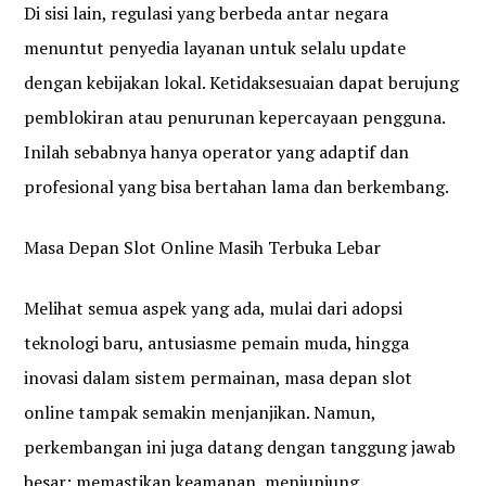
Di sisi lain, regulasi yang berbeda antar negara
menuntut penyedia layanan untuk selalu update
dengan kebijakan lokal. Ketidaksesuaian dapat berujung
pemblokiran atau penurunan kepercayaan pengguna.
Inilah sebabnya hanya operator yang adaptif dan
profesional yang bisa bertahan lama dan berkembang.
Masa Depan Slot Online Masih Terbuka Lebar
Melihat semua aspek yang ada, mulai dari adopsi
teknologi baru, antusiasme pemain muda, hingga
inovasi dalam sistem permainan, masa depan slot
online tampak semakin menjanjikan. Namun,
perkembangan ini juga datang dengan tanggung jawab
besar: memastikan keamanan, menjunjung