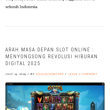
seluruh Indonesia.
ARAH MASA DEPAN SLOT ONLINE :
MENYONGSONG REVOLUSI HIBURAN
DIGITAL 2025
JULY 14, 2025
/
BY
NICOLECRAWFORD
/
LEAVE A COMMENT