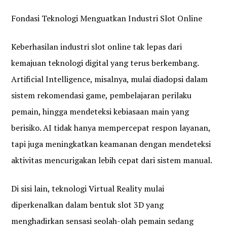
Fondasi Teknologi Menguatkan Industri Slot Online
Keberhasilan industri slot online tak lepas dari
kemajuan teknologi digital yang terus berkembang.
Artificial Intelligence, misalnya, mulai diadopsi dalam
sistem rekomendasi game, pembelajaran perilaku
pemain, hingga mendeteksi kebiasaan main yang
berisiko. AI tidak hanya mempercepat respon layanan,
tapi juga meningkatkan keamanan dengan mendeteksi
aktivitas mencurigakan lebih cepat dari sistem manual.
Di sisi lain, teknologi Virtual Reality mulai
diperkenalkan dalam bentuk slot 3D yang
menghadirkan sensasi seolah-olah pemain sedang