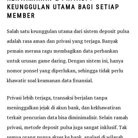
KEUNGGULAN UTAMA BAGI SETIAP
MEMBER
Salah satu keunggulan utama dari sistem deposit pulsa
adalah rasa aman dan privasi yang terjaga. Banyak
pemain merasa ragu membagikan data perbankan
untuk urusan game daring. Dengan sistem ini, hanya
nomor ponsel yang diperlukan, sehingga tidak perlu
khawatir soal keamanan data finansial.
Privasi lebih terjaga, transaksi berjalan tanpa
meninggalkan jejak di akun bank, dan kekhawatiran
terkait pencurian data bisa diminimalisir. Selain ramah
privasi, metode deposit pulsa juga sangat inklusif. Tak
semua orang punya akses ke bank, apalagi di wilayah