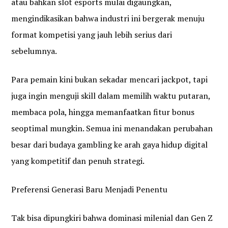
atau bahkan slot esports mulai digaungkan,
mengindikasikan bahwa industri ini bergerak menuju
format kompetisi yang jauh lebih serius dari
sebelumnya.
Para pemain kini bukan sekadar mencari jackpot, tapi
juga ingin menguji skill dalam memilih waktu putaran,
membaca pola, hingga memanfaatkan fitur bonus
seoptimal mungkin. Semua ini menandakan perubahan
besar dari budaya gambling ke arah gaya hidup digital
yang kompetitif dan penuh strategi.
Preferensi Generasi Baru Menjadi Penentu
Tak bisa dipungkiri bahwa dominasi milenial dan Gen Z