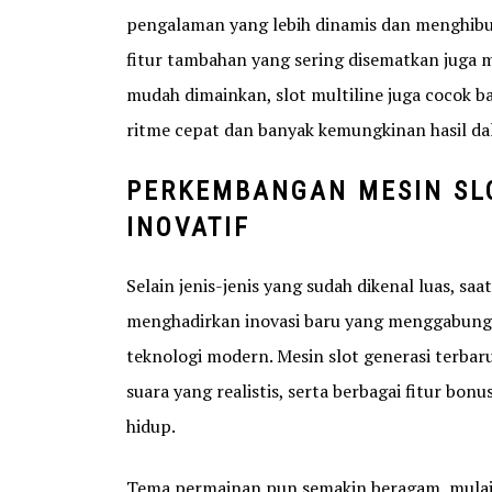
pengalaman yang lebih dinamis dan menghib
fitur tambahan yang sering disematkan juga m
mudah dimainkan, slot multiline juga cocok
ritme cepat dan banyak kemungkinan hasil da
PERKEMBANGAN MESIN SL
INOVATIF
Selain jenis-jenis yang sudah dikenal luas, 
menghadirkan inovasi baru yang menggabungk
teknologi modern. Mesin slot generasi terbaru
suara yang realistis, serta berbagai fitur bo
hidup.
Tema permainan pun semakin beragam, mulai d