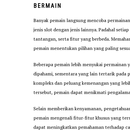
BERMAIN
Banyak pemain langsung mencoba permainan 
jenis slot dengan jenis lainnya. Padahal seti
tantangan, serta fitur yang berbeda. Memah
pemain menentukan pilihan yang paling sesu
Beberapa pemain lebih menyukai permainan
dipahami, sementara yang lain tertarik pada 
kompleks dan peluang kemenangan yang leb
tersebut, pemain dapat menikmati pengalama
Selain memberikan kenyamanan, pengetahuan
pemain mengenali fitur-fitur khusus yang ters
dapat meningkatkan pemahaman terhadap car