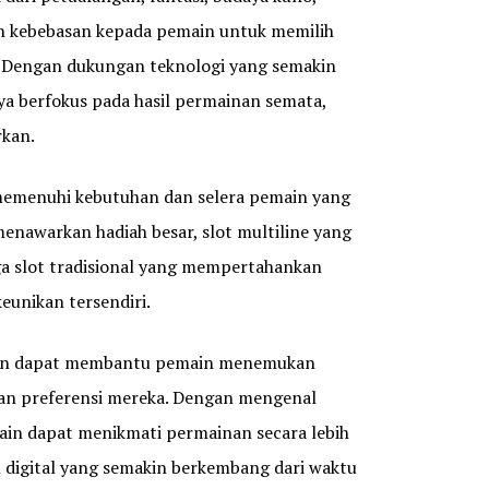
ikan kebebasan kepada pemain untuk memilih
.
Dengan dukungan teknologi yang semakin
ya berfokus pada hasil permainan semata,
rkan.
 memenuhi kebutuhan dan selera pemain yang
menawarkan hadiah besar, slot multiline yang
a slot tradisional yang mempertahankan
eunikan tersendiri.
inan dapat membantu pemain menemukan
an preferensi mereka. Dengan mengenal
emain dapat menikmati permainan secara lebih
n digital yang semakin berkembang dari waktu