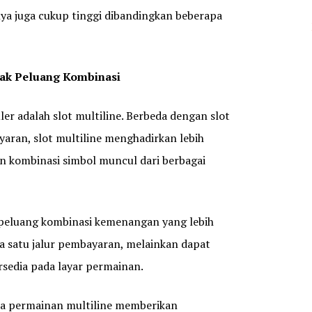
nya juga cukup tinggi dibandingkan beberapa
yak Peluang Kombinasi
er adalah slot multiline. Berbeda dengan slot
ayaran, slot multiline menghadirkan lebih
 kombinasi simbol muncul dari berbagai
 peluang kombinasi kemenangan yang lebih
a satu jalur pembayaran, melainkan dapat
ersedia pada layar permainan.
sa permainan multiline memberikan