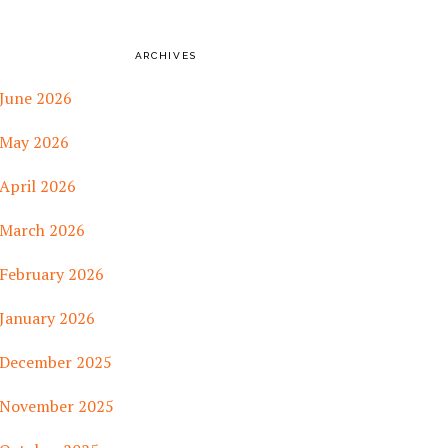
ARCHIVES
June 2026
May 2026
April 2026
March 2026
February 2026
January 2026
December 2025
November 2025