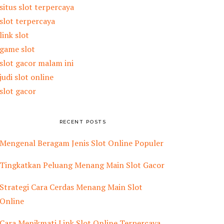
situs slot terpercaya
slot terpercaya
link slot
game slot
slot gacor malam ini
judi slot online
slot gacor
RECENT POSTS
Mengenal Beragam Jenis Slot Online Populer
Tingkatkan Peluang Menang Main Slot Gacor
Strategi Cara Cerdas Menang Main Slot
Online
Cara Menikmati Link Slot Online Terpercaya