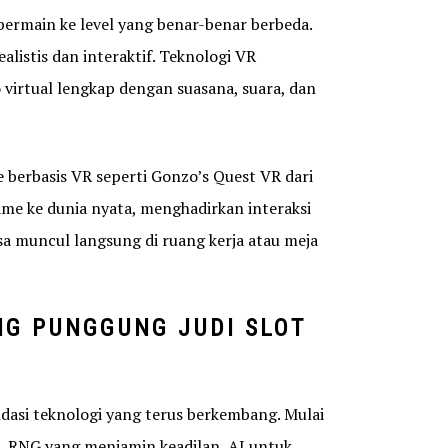
ermain ke level yang benar-benar berbeda.
alistis dan interaktif.
Teknologi VR
irtual lengkap dengan suasana, suara, dan
 berbasis VR seperti Gonzo’s Quest VR dari
 ke dunia nyata, menghadirkan interaksi
isa muncul langsung di ruang kerja atau meja
NG PUNGGUNG JUDI SLOT
ondasi teknologi yang terus berkembang. Mulai
 RNG yang menjamin keadilan, AI untuk