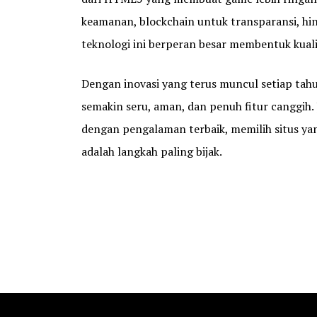
keamanan, blockchain untuk transparansi, h
teknologi ini berperan besar membentuk kualit
Dengan inovasi yang terus muncul setiap tah
semakin seru, aman, dan penuh fitur canggih.
dengan pengalaman terbaik, memilih situs ya
adalah langkah paling bijak.