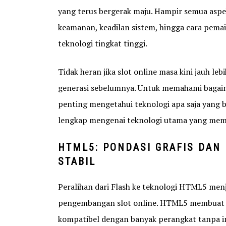
yang terus bergerak maju. Hampir semua aspek
keamanan, keadilan sistem, hingga cara pemai
teknologi tingkat tinggi.
Tidak heran jika slot online masa kini jauh l
generasi sebelumnya.
Untuk memahami bagaima
penting mengetahui teknologi apa saja yang be
lengkap mengenai teknologi utama yang mem
HTML5: PONDASI GRAFIS DAN
STABIL
Peralihan dari Flash ke teknologi HTML5 menj
pengembangan slot online. HTML5 membuat ga
kompatibel dengan banyak perangkat tanpa i