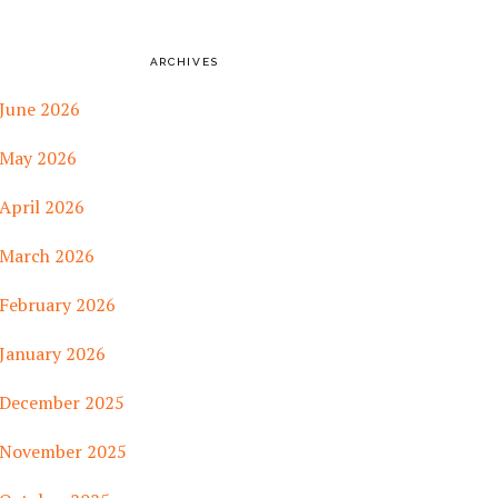
ARCHIVES
June 2026
May 2026
April 2026
March 2026
February 2026
January 2026
December 2025
November 2025