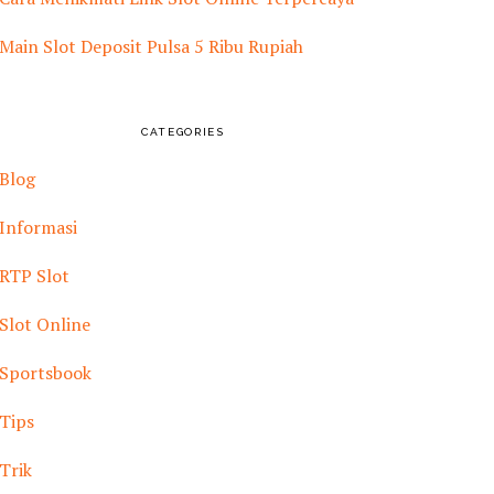
Main Slot Deposit Pulsa 5 Ribu Rupiah
CATEGORIES
Blog
Informasi
RTP Slot
Slot Online
Sportsbook
Tips
Trik