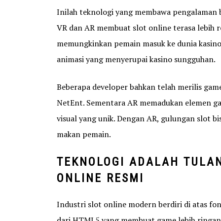
Inilah teknologi yang membawa pengalaman b
VR dan AR membuat slot online terasa lebih re
memungkinkan pemain masuk ke dunia kasino v
animasi yang menyerupai kasino sungguhan.
Beberapa developer bahkan telah merilis game
NetEnt.
Sementara AR memadukan elemen game
visual yang unik. Dengan AR, gulungan slot b
makan pemain.
TEKNOLOGI ADALAH TULA
ONLINE RESMI
Industri slot online modern berdiri di atas f
dari HTML5 yang membuat game lebih ringan,