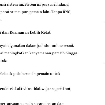
si sistem ini.
Sistem ini juga melindungi
k operator maupun pemain lain. Tanpa RNG,
.
si dan Keamanan Lebih Ketat
anyak digunakan dalam judi slot online resmi.
i dari meningkatkan kenyamanan pemain hingga
ntuk:
Melacak pola bermain pemain untuk
deteksi aktivitas tidak wajar seperti bot,
pertanyaan pemain secara instan dan