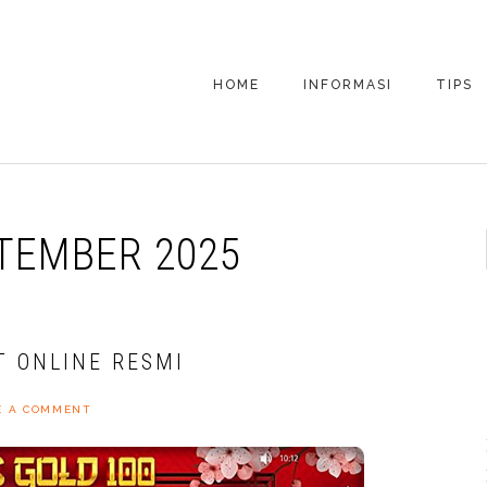
HOME
INFORMASI
TIPS
SLOT ONLINE
LIVE CASINO
TEMBER 2025
SPORTSBOOK
TOGEL
POKER
T ONLINE RESMI
SABUNG AYAM
E A COMMENT
ARCADE GAMES