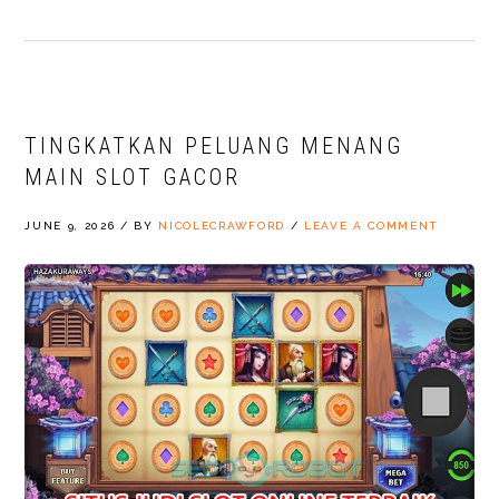
TINGKATKAN PELUANG MENANG
MAIN SLOT GACOR
JUNE 9, 2026
/
BY
NICOLECRAWFORD
/
LEAVE A COMMENT