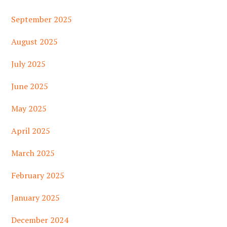
September 2025
August 2025
July 2025
June 2025
May 2025
April 2025
March 2025
February 2025
January 2025
December 2024