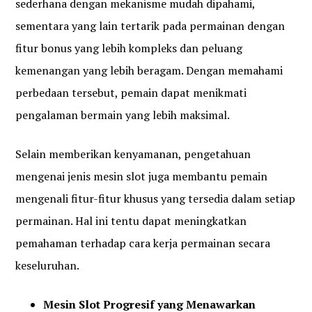
sederhana dengan mekanisme mudah dipahami,
sementara yang lain tertarik pada permainan dengan
fitur bonus yang lebih kompleks dan peluang
kemenangan yang lebih beragam. Dengan memahami
perbedaan tersebut, pemain dapat menikmati
pengalaman bermain yang lebih maksimal.
Selain memberikan kenyamanan, pengetahuan
mengenai jenis mesin slot juga membantu pemain
mengenali fitur-fitur khusus yang tersedia dalam setiap
permainan. Hal ini tentu dapat meningkatkan
pemahaman terhadap cara kerja permainan secara
keseluruhan.
Mesin Slot Progresif yang Menawarkan