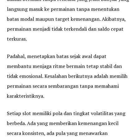
langsung masuk ke permainan tanpa menentukan
batas modal maupun target kemenangan. Akibatnya,
permainan menjadi tidak terkendali dan saldo cepat
terkuras.
Padahal, menetapkan batas sejak awal dapat
membantu menjaga ritme bermain tetap stabil dan
tidak emosional.
Kesalahan berikutnya adalah memilih
permainan secara sembarangan tanpa memahami
karakteristiknya.
Setiap slot memiliki pola dan tingkat volatilitas yang
berbeda. Ada yang memberikan kemenangan kecil
secara konsisten, ada pula yang menawarkan