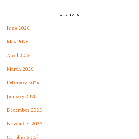
ARCHIVES
June 2026
May 2026
April 2026
March 2026
February 2026
January 2026
December 2025
November 2025
October 2025