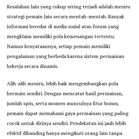
Kesalahan lain yang cukup sering terjadi adalah meniru
strategi pemain lain secara mentah-mentah. Banyak
informasi beredar di media sosial atau forum yang
mengklaim memiliki pola kemenangan tertentu.
Namun kenyataannya, setiap pemain memiliki
pengalaman yang berbeda karena sistem permainan
bekerja secara dinamis.
Alih-alih meniru, lebih baik mengembangkan pola
bermain sendiri. Dengan mencatat hasil permainan,
jumlah spin, serta momen munculnya fitur bonus,
pemain dapat memahami gaya permainan yang paling
cocok untuk dirinya sendiri. Pendekatan ini jauh lebih
efektif dibanding hanya mengikuti orang lain tanpa