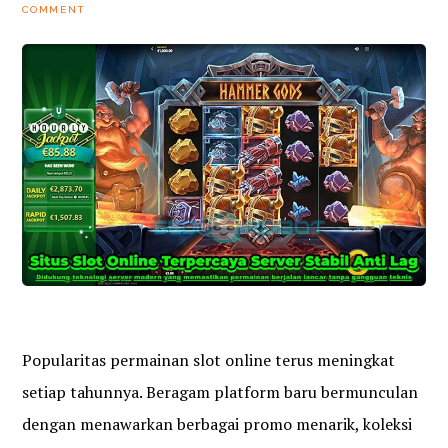
COMMENT
Popularitas permainan slot online terus meningkat
setiap tahunnya. Beragam platform baru bermunculan
dengan menawarkan berbagai promo menarik, koleksi