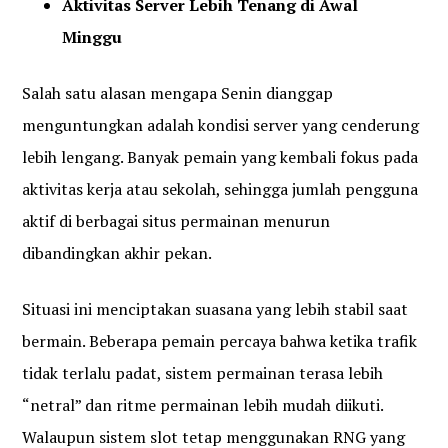
Aktivitas Server Lebih Tenang di Awal
Minggu
Salah satu alasan mengapa Senin dianggap
menguntungkan adalah kondisi server yang cenderung
lebih lengang. Banyak pemain yang kembali fokus pada
aktivitas kerja atau sekolah, sehingga jumlah pengguna
aktif di berbagai situs permainan menurun
dibandingkan akhir pekan.
Situasi ini menciptakan suasana yang lebih stabil saat
bermain. Beberapa pemain percaya bahwa ketika trafik
tidak terlalu padat, sistem permainan terasa lebih
“netral” dan ritme permainan lebih mudah diikuti.
Walaupun sistem slot tetap menggunakan RNG yang