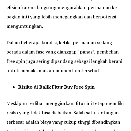
efisien karena langsung mengarahkan permainan ke
bagian inti yang lebih menegangkan dan berpotensi
menguntungkan.
Dalam beberapa kondisi, ketika permainan sedang
berada dalam fase yang dianggap “panas”, pembelian
free spin juga sering dipandang sebagai langkah berani
untuk memaksimalkan momentum tersebut.
Risiko di Balik Fitur Buy Free Spin
Meskipun terlihat menggiurkan, fitur ini tetap memiliki
risiko yang tidak bisa diabaikan. Salah satu tantangan
terbesar adalah biaya yang cukup tinggi dibandingkan