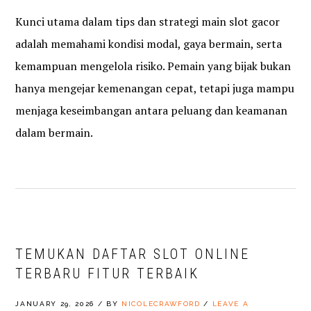
Kunci utama dalam tips dan strategi main slot gacor
adalah memahami kondisi modal, gaya bermain, serta
kemampuan mengelola risiko. Pemain yang bijak bukan
hanya mengejar kemenangan cepat, tetapi juga mampu
menjaga keseimbangan antara peluang dan keamanan
dalam bermain.
TEMUKAN DAFTAR SLOT ONLINE
TERBARU FITUR TERBAIK
JANUARY 29, 2026
/
BY
NICOLECRAWFORD
/
LEAVE A