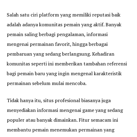
Salah satu ciri platform yang memiliki reputasi baik
adalah adanya komunitas pemain yang aktif. Banyak
pemain saling berbagi pengalaman, informasi
mengenai permainan favorit, hingga berbagai
pembaruan yang sedang berlangsung. Kehadiran
komunitas seperti ini memberikan tambahan referensi
bagi pemain baru yang ingin mengenal karakteristik
permainan sebelum mulai mencoba.
Tidak hanya itu, situs profesional biasanya juga
menyediakan informasi mengenai game yang sedang
populer atau banyak dimainkan. Fitur semacam ini
membantu pemain menemukan permainan yang