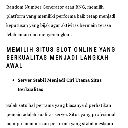
Random Number Generator atau RNG, memilih
platform yang memiliki performa baik tetap menjadi
keputusan yang bijak agar aktivitas bermain terasa
lebih aman dan menyenangkan.
MEMILIH SITUS SLOT ONLINE YANG
BERKUALITAS MENJADI LANGKAH
AWAL
Server Stabil Menjadi Ciri Utama Situs
Berkualitas
Salah satu hal pertama yang biasanya diperhatikan
pemain adalah kualitas server. Situs yang profesional
mampu memberikan performa yang stabil meskipun