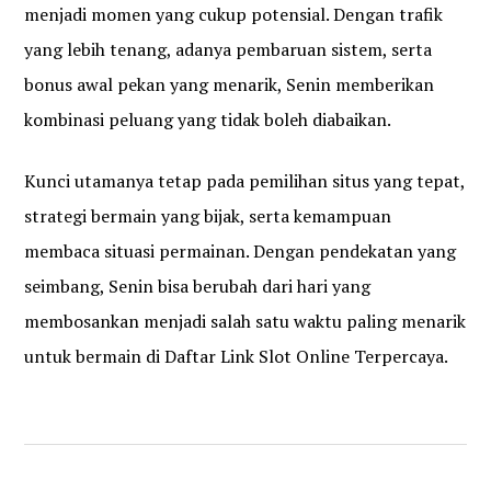
menjadi momen yang cukup potensial. Dengan trafik
yang lebih tenang, adanya pembaruan sistem, serta
bonus awal pekan yang menarik, Senin memberikan
kombinasi peluang yang tidak boleh diabaikan.
Kunci utamanya tetap pada pemilihan situs yang tepat,
strategi bermain yang bijak, serta kemampuan
membaca situasi permainan. Dengan pendekatan yang
seimbang, Senin bisa berubah dari hari yang
membosankan menjadi salah satu waktu paling menarik
untuk bermain di Daftar Link Slot Online Terpercaya.