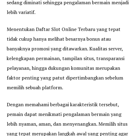
sedang diminati sehingga pengalaman bermain menjadi
lebih variatif.
Menentukan Daftar Slot Online Terbaru yang tepat
tidak cukup hanya melihat besarnya bonus atau
banyaknya promosi yang ditawarkan. Kualitas server,
kelengkapan permainan, tampilan situs, transparansi
pelayanan, hingga dukungan komunitas merupakan
faktor penting yang patut dipertimbangkan sebelum
memilih sebuah platform.
Dengan memahami berbagai karakteristik tersebut,
pemain dapat menikmati pengalaman bermain yang
lebih nyaman, aman, dan menyenangkan. Memilih situs
yang tepat merupakan langkah awal yang penting agar