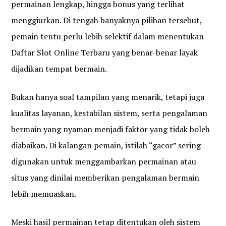
permainan lengkap, hingga bonus yang terlihat
menggiurkan. Di tengah banyaknya pilihan tersebut,
pemain tentu perlu lebih selektif dalam menentukan
Daftar Slot Online Terbaru yang benar-benar layak
dijadikan tempat bermain.
Bukan hanya soal tampilan yang menarik, tetapi juga
kualitas layanan, kestabilan sistem, serta pengalaman
bermain yang nyaman menjadi faktor yang tidak boleh
diabaikan.
Di kalangan pemain, istilah “gacor” sering
digunakan untuk menggambarkan permainan atau
situs yang dinilai memberikan pengalaman bermain
lebih memuaskan.
Meski hasil permainan tetap ditentukan oleh sistem