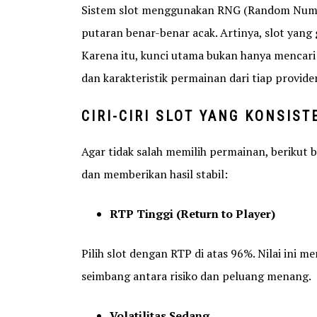
Sistem slot menggunakan RNG (Random Numbe
putaran benar-benar acak. Artinya, slot yang ga
Karena itu, kunci utama bukan hanya mencari 
dan karakteristik permainan dari tiap provide
CIRI-CIRI SLOT YANG KONSIS
Agar tidak salah memilih permainan, berikut 
dan memberikan hasil stabil:
RTP Tinggi (Return to Player)
Pilih slot dengan RTP di atas 96%. Nilai ini
seimbang antara risiko dan peluang menang.
Volatilitas Sedang