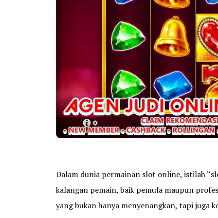
Dalam dunia permainan slot online, istilah “s
kalangan pemain, baik pemula maupun profesi
yang bukan hanya menyenangkan, tapi juga 