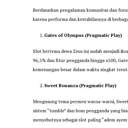
Berdasarkan pengalaman komunitas dan forum
karena performa dan kestabilannya di berbaga
Gates of Olympus (Pragmatic Play)
Slot bertema dewa Zeus ini sudah menjadi ikon
96,5% dan fitur pengganda hingga x500, Ga
kemenangan besar dalam waktu singkat terut
Sweet Bonanza (Pragmatic Play)
Mengusung tema permen warna-warni, Swee
sistem “tumble” dan bom pengganda yang bi
menyebutnya sebagai slot paling “adem ayem 