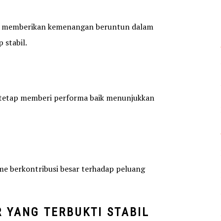
ing memberikan kemenangan beruntun dalam
 stabil.
n tetap memberi performa baik menunjukkan
game berkontribusi besar terhadap peluang
 YANG TERBUKTI STABIL