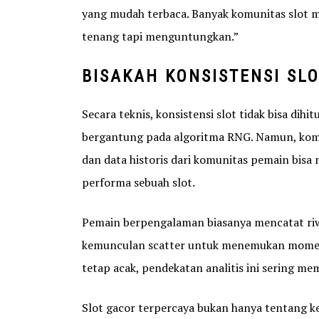
yang mudah terbaca. Banyak komunitas slot 
tenang tapi menguntungkan.”
BISAKAH KONSISTENSI SL
Secara teknis, konsistensi slot tidak bisa dihi
bergantung pada algoritma RNG. Namun, kombin
dan data historis dari komunitas pemain bis
performa sebuah slot.
Pemain berpengalaman biasanya mencatat riw
kemunculan scatter untuk menemukan momen
tetap acak, pendekatan analitis ini sering me
Slot gacor terpercaya bukan hanya tentang 