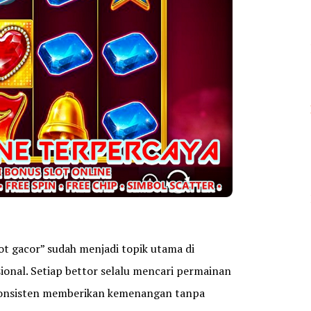
lot gacor” sudah menjadi topik utama di
onal. Setiap bettor selalu mencari permainan
konsisten memberikan kemenangan tanpa