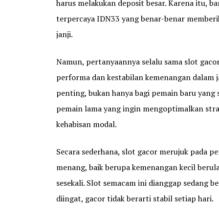
harus melakukan deposit besar. Karena itu, ba
terpercaya IDN33 yang benar-benar memberi
janji.
Namun, pertanyaannya selalu sama slot gaco
performa dan kestabilan kemenangan dalam j
penting, bukan hanya bagi pemain baru yang s
pemain lama yang ingin mengoptimalkan strat
kehabisan modal.
Secara sederhana, slot gacor merujuk pada p
menang, baik berupa kemenangan kecil berul
sesekali. Slot semacam ini dianggap sedang b
diingat, gacor tidak berarti stabil setiap hari.