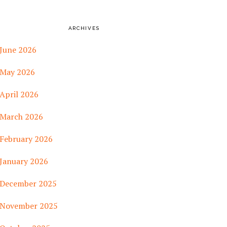
ARCHIVES
June 2026
May 2026
April 2026
March 2026
February 2026
January 2026
December 2025
November 2025