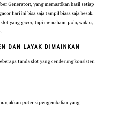
r Generator), yang memastikan hasil setiap
cor hari ini bisa saja tampil biasa saja besok.
slot yang gacor, tapi memahami pola, waktu,
r.
TEN DAN LAYAK DIMAINKAN
beberapa tanda slot yang cenderung konsisten
 menunjukkan potensi pengembalian yang