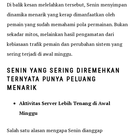
Di balik kesan melelahkan tersebut, Senin menyimpan
dinamika menarik yang kerap dimanfaatkan oleh
pemain yang sudah memahami pola permainan. Bukan
sekadar mitos, melainkan hasil pengamatan dari
kebiasaan trafik pemain dan perubahan sistem yang
sering terjadi di awal minggu.
SENIN YANG SERING DIREMEHKAN
TERNYATA PUNYA PELUANG
MENARIK
Aktivitas Server Lebih Tenang di Awal
Minggu
Salah satu alasan mengapa Senin dianggap