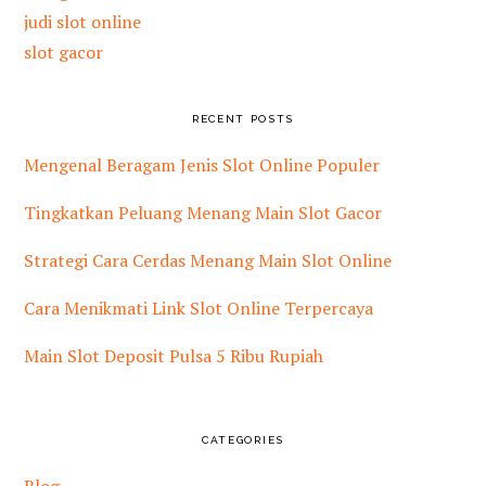
judi slot online
slot gacor
RECENT POSTS
Mengenal Beragam Jenis Slot Online Populer
Tingkatkan Peluang Menang Main Slot Gacor
Strategi Cara Cerdas Menang Main Slot Online
Cara Menikmati Link Slot Online Terpercaya
Main Slot Deposit Pulsa 5 Ribu Rupiah
CATEGORIES