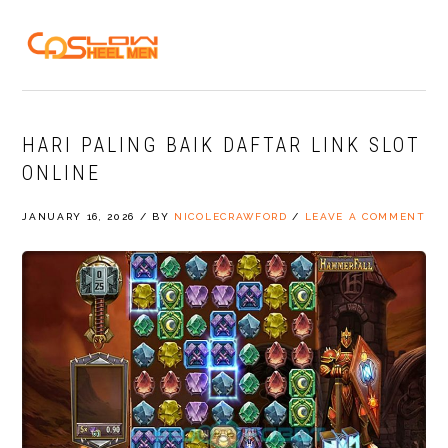
Skip
Skip
Skip
to
to
to
MENU
primary
main
primary
navigation
content
sidebar
HARI PALING BAIK DAFTAR LINK SLOT
ONLINE
JANUARY 16, 2026
/
BY
NICOLECRAWFORD
/
LEAVE A COMMENT