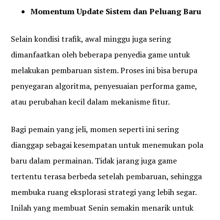
Momentum Update Sistem dan Peluang Baru
Selain kondisi trafik, awal minggu juga sering
dimanfaatkan oleh beberapa penyedia game untuk
melakukan pembaruan sistem. Proses ini bisa berupa
penyegaran algoritma, penyesuaian performa game,
atau perubahan kecil dalam mekanisme fitur.
Bagi pemain yang jeli, momen seperti ini sering
dianggap sebagai kesempatan untuk menemukan pola
baru dalam permainan. Tidak jarang juga game
tertentu terasa berbeda setelah pembaruan, sehingga
membuka ruang eksplorasi strategi yang lebih segar.
Inilah yang membuat Senin semakin menarik untuk