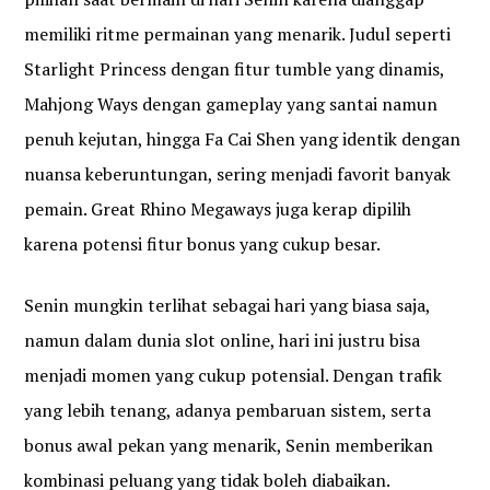
memiliki ritme permainan yang menarik. Judul seperti
Starlight Princess dengan fitur tumble yang dinamis,
Mahjong Ways dengan gameplay yang santai namun
penuh kejutan, hingga Fa Cai Shen yang identik dengan
nuansa keberuntungan, sering menjadi favorit banyak
pemain. Great Rhino Megaways juga kerap dipilih
karena potensi fitur bonus yang cukup besar.
Senin mungkin terlihat sebagai hari yang biasa saja,
namun dalam dunia slot online, hari ini justru bisa
menjadi momen yang cukup potensial. Dengan trafik
yang lebih tenang, adanya pembaruan sistem, serta
bonus awal pekan yang menarik, Senin memberikan
kombinasi peluang yang tidak boleh diabaikan.