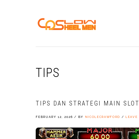
Skip
Skip
Skip
to
to
to
primary
main
primary
navigation
content
sidebar
TIPS
TIPS DAN STRATEGI MAIN SLO
FEBRUARY 12, 2026
/
BY
NICOLECRAWFORD
/
LEAVE