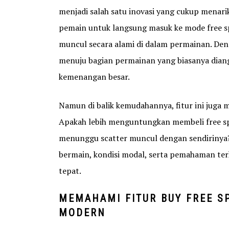
menjadi salah satu inovasi yang cukup menar
pemain untuk langsung masuk ke mode free s
muncul secara alami di dalam permainan. Den
menuju bagian permainan yang biasanya dian
kemenangan besar.
Namun di balik kemudahannya, fitur ini juga
Apakah lebih menguntungkan membeli free spi
menunggu scatter muncul dengan sendirinya
bermain, kondisi modal, serta pemahaman terh
tepat.
MEMAHAMI FITUR BUY FREE S
MODERN