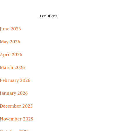
ARCHIVES
June 2026
May 2026
April 2026
March 2026
February 2026
January 2026
December 2025
November 2025