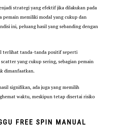
jadi strategi yang efektif jika dilakukan pada
ika pemain memiliki modal yang cukup dan
disi ini, peluang hasil yang sebanding dengan
 terlihat tanda-tanda positif seperti
scatter yang cukup sering, sebagian pemain
k dimanfaatkan.
sil signifikan, ada juga yang memilih
hemat waktu, meskipun tetap disertai risiko
GGU FREE SPIN MANUAL