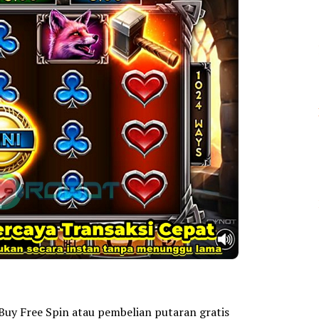
Buy Free Spin atau pembelian putaran gratis