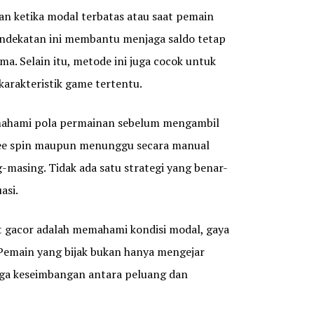
an ketika modal terbatas atau saat pemain
endekatan ini membantu menjaga saldo tetap
ama.
Selain itu, metode ini juga cocok untuk
arakteristik game tertentu.
emahami pola permainan sebelum mengambil
ree spin maupun menunggu secara manual
masing. Tidak ada satu strategi yang benar-
asi.
ot gacor adalah memahami kondisi modal, gaya
Pemain yang bijak bukan hanya mengejar
ga keseimbangan antara peluang dan