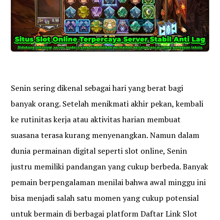
Senin sering dikenal sebagai hari yang berat bagi
banyak orang. Setelah menikmati akhir pekan, kembali
ke rutinitas kerja atau aktivitas harian membuat
suasana terasa kurang menyenangkan. Namun dalam
dunia permainan digital seperti slot online, Senin
justru memiliki pandangan yang cukup berbeda. Banyak
pemain berpengalaman menilai bahwa awal minggu ini
bisa menjadi salah satu momen yang cukup potensial
untuk bermain di berbagai platform Daftar Link Slot