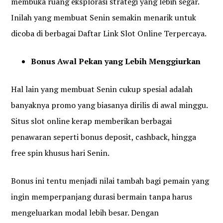
membuka ruang eksplorasi strategi yang lebih segar.
Inilah yang membuat Senin semakin menarik untuk
dicoba di berbagai Daftar Link Slot Online Terpercaya.
Bonus Awal Pekan yang Lebih Menggiurkan
Hal lain yang membuat Senin cukup spesial adalah
banyaknya promo yang biasanya dirilis di awal minggu.
Situs slot online kerap memberikan berbagai
penawaran seperti bonus deposit, cashback, hingga
free spin khusus hari Senin.
Bonus ini tentu menjadi nilai tambah bagi pemain yang
ingin memperpanjang durasi bermain tanpa harus
mengeluarkan modal lebih besar. Dengan