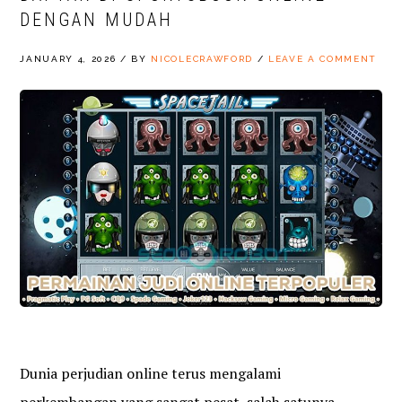
DENGAN MUDAH
JANUARY 4, 2026
/
BY
NICOLECRAWFORD
/
LEAVE A COMMENT
Dunia perjudian online terus mengalami