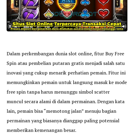
Dalam perkembangan dunia slot online, fitur Buy Free
Spin atau pembelian putaran gratis menjadi salah satu
inovasi yang cukup menarik perhatian pemain. Fitur ini
memungkinkan pemain untuk langsung masuk ke mode
free spin tanpa harus menunggu simbol scatter
muncul secara alami di dalam permainan. Dengan kata
lain, pemain bisa “memotong jalan” menuju bagian
permainan yang biasanya dianggap paling potensial
memberikan kemenangan besar.