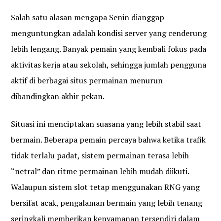
Salah satu alasan mengapa Senin dianggap
menguntungkan adalah kondisi server yang cenderung
lebih lengang. Banyak pemain yang kembali fokus pada
aktivitas kerja atau sekolah, sehingga jumlah pengguna
aktif di berbagai situs permainan menurun
dibandingkan akhir pekan.
Situasi ini menciptakan suasana yang lebih stabil saat
bermain. Beberapa pemain percaya bahwa ketika trafik
tidak terlalu padat, sistem permainan terasa lebih
“netral” dan ritme permainan lebih mudah diikuti.
Walaupun sistem slot tetap menggunakan RNG yang
bersifat acak, pengalaman bermain yang lebih tenang
seringkali memberikan kenyamanan tersendiri dalam