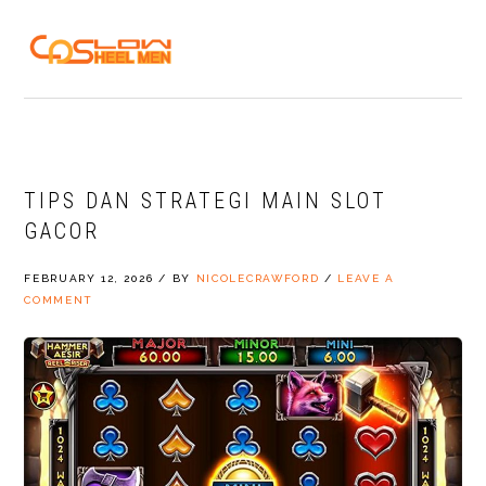
Skip
Skip
Skip
to
to
to
MENU
primary
main
primary
navigation
content
sidebar
TIPS DAN STRATEGI MAIN SLOT
GACOR
FEBRUARY 12, 2026
/
BY
NICOLECRAWFORD
/
LEAVE A
COMMENT