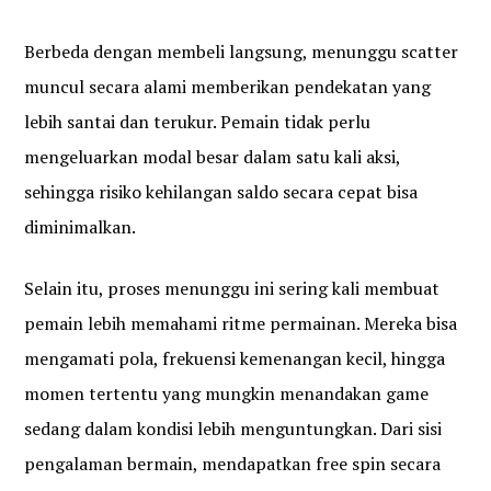
Berbeda dengan membeli langsung, menunggu scatter
muncul secara alami memberikan pendekatan yang
lebih santai dan terukur. Pemain tidak perlu
mengeluarkan modal besar dalam satu kali aksi,
sehingga risiko kehilangan saldo secara cepat bisa
diminimalkan.
Selain itu, proses menunggu ini sering kali membuat
pemain lebih memahami ritme permainan. Mereka bisa
mengamati pola, frekuensi kemenangan kecil, hingga
momen tertentu yang mungkin menandakan game
sedang dalam kondisi lebih menguntungkan.
Dari sisi
pengalaman bermain, mendapatkan free spin secara