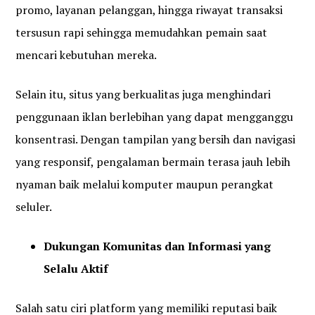
promo, layanan pelanggan, hingga riwayat transaksi
tersusun rapi sehingga memudahkan pemain saat
mencari kebutuhan mereka.
Selain itu, situs yang berkualitas juga menghindari
penggunaan iklan berlebihan yang dapat mengganggu
konsentrasi. Dengan tampilan yang bersih dan navigasi
yang responsif, pengalaman bermain terasa jauh lebih
nyaman baik melalui komputer maupun perangkat
seluler.
Dukungan Komunitas dan Informasi yang
Selalu Aktif
Salah satu ciri platform yang memiliki reputasi baik