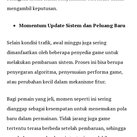
mengambil keputusan.
Momentum Update Sistem dan Peluang Baru
Selain kondisi trafik, awal minggu juga sering
dimanfaatkan oleh beberapa penyedia game untuk
melakukan pembaruan sistem. Proses ini bisa berupa
penyegaran algoritma, penyesuaian performa game,
atau perubahan kecil dalam mekanisme fitur.
Bagi pemain yang jeli, momen seperti ini sering
dianggap sebagai kesempatan untuk menemukan pola
baru dalam permainan. Tidak jarang juga game
tertentu terasa berbeda setelah pembaruan, sehingga