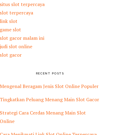
situs slot terpercaya
slot terpercaya
link slot
game slot
slot gacor malam ini
judi slot online
slot gacor
RECENT POSTS
Mengenal Beragam Jenis Slot Online Populer
Tingkatkan Peluang Menang Main Slot Gacor
Strategi Cara Cerdas Menang Main Slot
Online
Cara Menikmati Link Slot Online Terpercaya