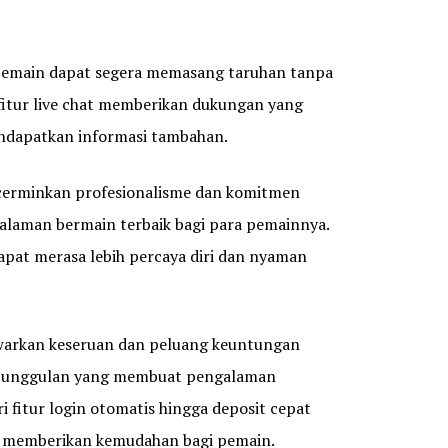
 pemain dapat segera memasang taruhan tanpa
fitur live chat memberikan dukungan yang
ndapatkan informasi tambahan.
mencerminkan profesionalisme dan komitmen
galaman bermain terbaik bagi para pemainnya.
dapat merasa lebih percaya diri dan nyaman
awarkan keseruan dan peluang keuntungan
itur unggulan yang membuat pengalaman
i fitur login otomatis hingga deposit cepat
uk memberikan kemudahan bagi pemain.