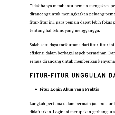
Tidak hanya membantu pemain mengakses perm
dirancang untuk meningkatkan peluang pem
fitur-fitur ini, para pemain dapat lebih fokus
tentang hal teknis yang mengganggu.
Salah satu daya tarik utama dari fitur-fitur
efisiensi dalam berbagai aspek permainan. Dar
semua dirancang untuk memberikan kenyaman
FITUR-FITUR UNGGULAN D
Fitur Login Akun yang Praktis
Langkah pertama dalam bermain judi bola onl
didaftarkan. Login ini merupakan gerbang 