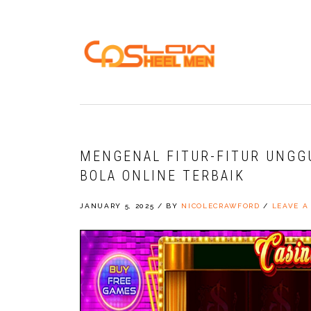
Skip
Skip
Skip
to
to
to
primary
main
primary
navigation
content
sidebar
MENGENAL FITUR-FITUR UNGG
BOLA ONLINE TERBAIK
JANUARY 5, 2025
/
BY
NICOLECRAWFORD
/
LEAVE 