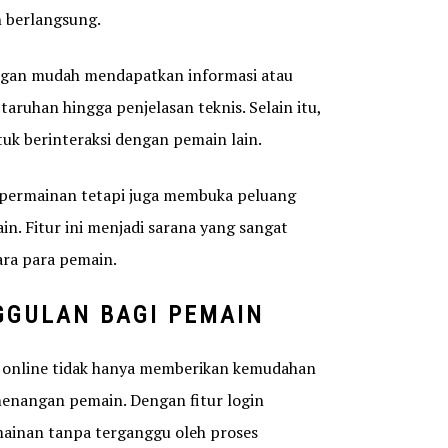
n berlangsung.
ngan mudah mendapatkan informasi atau
taruhan hingga penjelasan teknis. Selain itu,
uk berinteraksi dengan pemain lain.
n permainan tetapi juga membuka peluang
n. Fitur ini menjadi sarana yang sangat
ra para pemain.
GGULAN BAGI PEMAIN
ola online tidak hanya memberikan kemudahan
menangan pemain. Dengan fitur login
mainan tanpa terganggu oleh proses