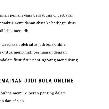
umlah pemain yang bergabung di berbagai
ke waktu. Kemudahan akses ke berbagai situs
i lebih menarik.
 disediakan oleh situs judi bola online
n untuk menikmati permainan dengan
endalam fitur-fitur penting yang mendukung
RMAINAN JUDI BOLA ONLINE
la online memiliki peran penting dalam
 dan efisien.