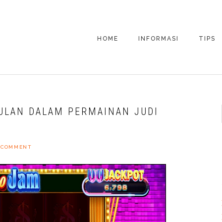
HOME
INFORMASI
TIPS
SLOT ONLINE
LIVE CASINO
ULAN DALAM PERMAINAN JUDI
SPORTSBOOK
TOGEL
A COMMENT
POKER
SABUNG AYAM
ARCADE GAMES