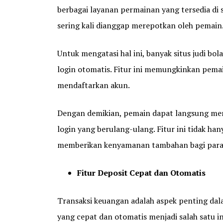
berbagai layanan permainan yang tersedia di s
sering kali dianggap merepotkan oleh pemain
Untuk mengatasi hal ini, banyak situs judi bo
login otomatis. Fitur ini memungkinkan pemai
mendaftarkan akun.
Dengan demikian, pemain dapat langsung mem
login yang berulang-ulang. Fitur ini tidak han
memberikan kenyamanan tambahan bagi para
Fitur Deposit Cepat dan Otomatis
Transaksi keuangan adalah aspek penting dala
yang cepat dan otomatis menjadi salah satu in