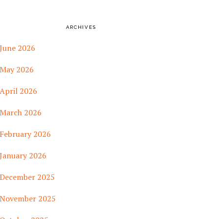
ARCHIVES
June 2026
May 2026
April 2026
March 2026
February 2026
January 2026
December 2025
November 2025